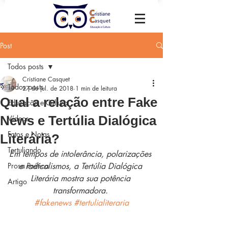
Post
Todos posts
Cristiane Casquet
Todos posts
27 de jul. de 2018
1 min de leitura
Qual a relação entre Fake
Educação e Cultura
News e Tertúlia Dialógica
Vídeos
Fatos e Notas
Literária?
Tertuliando
Em tempos de intolerância, polarizações 
Prosa Poética
e radicalismos, a Tertúlia Dialógica 
Literária mostra sua potência 
Artigo
transformadora. 
#fakenews
#tertulialiteraria