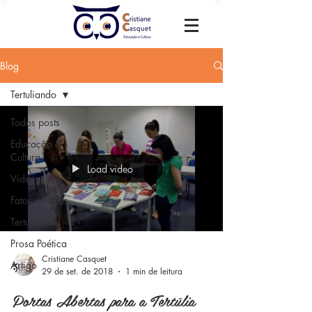
Blog
Tertuliando
Todos posts
Educação e
Cultura
Load video
Vídeos
Fatos e Notas
Tertuliando
Prosa Poética
Cristiane Casquet
Artigo
29 de set. de 2018
1 min de leitura
Portas Abertas para a Tertúlia