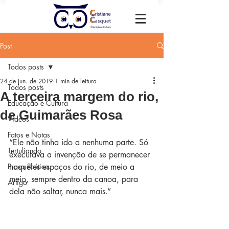
Post
Todos posts
24 de jun. de 2019
1 min de leitura
Todos posts
A terceira margem do rio,
Educação e Cultura
de Guimarães Rosa
Vídeos
Fatos e Notas
“Ele não tinha ido a nenhuma parte. Só 
Tertuliando
executava a invenção de se permanecer 
Prosa Poética
naqueles espaços do rio, de meio a 
meio, sempre dentro da canoa, para 
Artigo
dela não saltar, nunca mais.” 