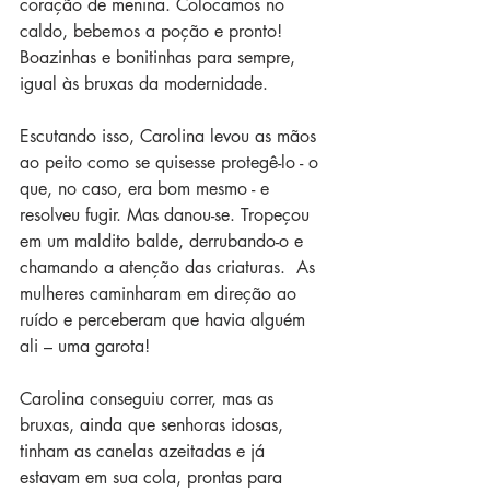
coração de menina. Colocamos no 
caldo, bebemos a poção e pronto! 
Boazinhas e bonitinhas para sempre, 
igual às bruxas da modernidade. 
Escutando isso, Carolina levou as mãos 
ao peito como se quisesse protegê-lo - o 
que, no caso, era bom mesmo - e 
resolveu fugir. Mas danou-se. Tropeçou 
em um maldito balde, derrubando-o e 
chamando a atenção das criaturas.  As 
mulheres caminharam em direção ao 
ruído e perceberam que havia alguém 
ali – uma garota! 
Carolina conseguiu correr, mas as 
bruxas, ainda que senhoras idosas, 
tinham as canelas azeitadas e já 
estavam em sua cola, prontas para 