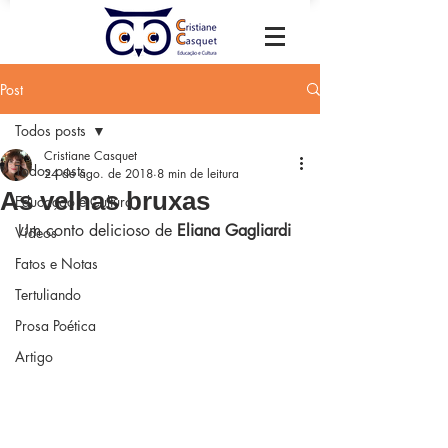
Post
Todos posts
Cristiane Casquet
Todos posts
24 de ago. de 2018
8 min de leitura
As velhas bruxas
Educação e Cultura
Um conto delicioso de 
Eliana Gagliardi
Vídeos
Fatos e Notas
Tertuliando
Prosa Poética
Artigo