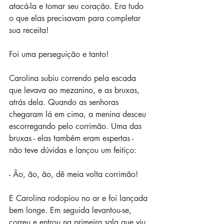
atacá-la e tomar seu coração. Era tudo 
o que elas precisavam para completar 
sua receita! 
Foi uma perseguição e tanto! 
Carolina subiu correndo pela escada 
que levava ao mezanino, e as bruxas, 
atrás dela. Quando as senhoras 
chegaram lá em cima, a menina desceu 
escorregando pelo corrimão. Uma das 
bruxas - elas também eram espertas - 
não teve dúvidas e lançou um feitiço:
- Ão, ão, ão, dê meia volta corrimão! 
E Carolina rodopiou no ar e foi lançada 
bem longe. Em seguida levantou-se, 
correu e entrou na primeira sala que viu. 