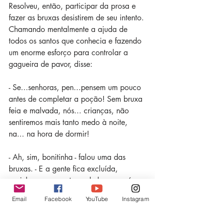
Resolveu, então, participar da prosa e 
fazer as bruxas desistirem de seu intento. 
Chamando mentalmente a ajuda de 
todos os santos que conhecia e fazendo 
um enorme esforço para controlar a 
gagueira de pavor, disse: 
- Se...senhoras, pen...pensem um pouco 
antes de completar a poção! Sem bruxa 
feia e malvada, nós... crianças, não 
sentiremos mais tanto medo à noite, 
na... na hora de dormir!
- Ah, sim, bonitinha - falou uma das 
bruxas. - E a gente fica excluída, 
sozinha em nossa terra de bruxas más, 
sem circular pelo mundo de hoje, tão 
Email
Facebook
YouTube
Instagram
moderno? Nunca!