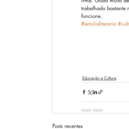
irmã. Gosto muito des
trabalhado bastante 
funcione. 
#tertulialiteraria
#cult
Educação e Cultura
Posts recentes