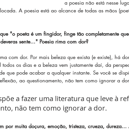
a poesia não está nesse luga
olocada. A poesia está ao alcance de todas as mãos (poe
que "o poeta é um fingidor, finge tão completamente que
 deveras sente..." Poesia rima com dor?
ima com dor. Por mais beleza que exista (e existe), há do
l todos os dias e a beleza vem justamente daí, da perspec
a de que pode acabar a qualquer instante. Se você se dis
à reflexão, ao questionamento, não tem como ignorar a dor
spõe a fazer uma literatura que leve à ref
to, não tem como ignorar a dor. 
 por muita doçura, emoção, tristeza, crueza, dureza...