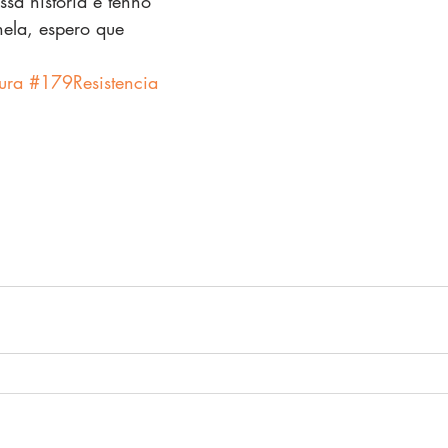
sa história e tenho 
nela, espero que 
ura
#179Resistencia