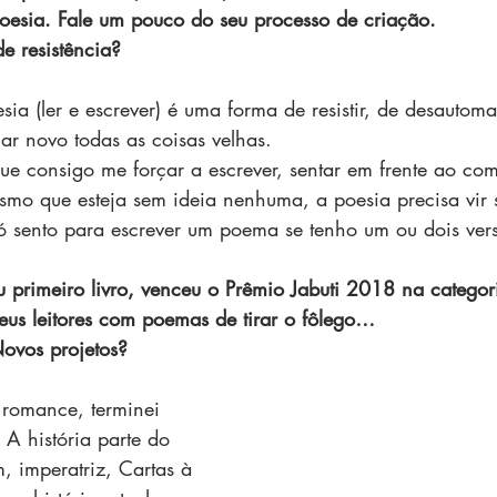
oesia. Fale um pouco do seu processo de criação.
e resistência? 
ia (ler e escrever) é uma forma de resistir, de desautomat
r novo todas as coisas velhas. 
que consigo me forçar a escrever, sentar em frente ao co
smo que esteja sem ideia nenhuma, a poesia precisa vir 
ó sento para escrever um poema se tenho um ou dois ver
u primeiro livro, venceu o Prêmio Jabuti 2018 na categor
us leitores com poemas de tirar o fôlego…
ovos projetos?
 romance, terminei 
 A história parte do 
, imperatriz, Cartas à 