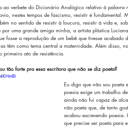
ia ao verbete do Dicionário Analógico relativo à palavra r
bvio, nestes tempos de fascismo, resistir é fundamental. 
bém no sentido de resistir à loucura, resistir à vida e, so
ta por uma grande amiga minha, a artista plástica Lucian
ue fosse a reprodução de um bebê que tivesse acabado d
sias têm como tema central a maternidade. Além disso, nas
o primeiro ato de resistência.
 tão forte pra essa escritora que não se diz poeta?
s4KHmBI
Eu digo que não sou poeta e
poesia exige um trabalho d
ainda não fui capaz de alc
não poeta que, de tanto gost
acabou escrevendo poesia.
que precise ser poeta para e