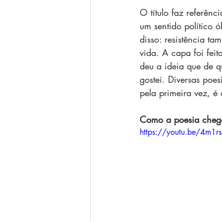
O título faz referênc
um sentido político ó
disso: resistência tam
vida. A capa foi fei
deu a ideia que de q
gostei. Diversas poe
pela primeira vez, é 
Como a poesia chegou
https://youtu.be/4m1r