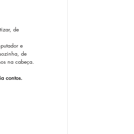
izar, de 
mputador e 
sozinha, de 
sos na cabeça.
ia contos. 