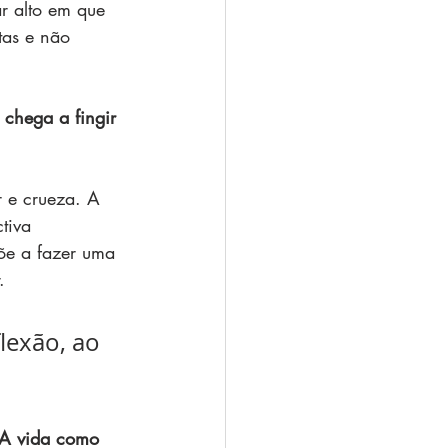
r alto em que 
tas e não 
 chega a fingir 
r e crueza. A 
tiva 
põe a fazer uma 
. 
lexão, ao 
 A vida como 