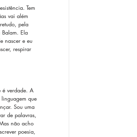
esistência. Tem 
Mas vai além 
bretudo, pela 
a Balam. Ela 
e nascer e eu 
cer, respirar 
 é verdade. A 
e linguagem que 
ançar. Sou uma 
ar de palavras, 
 Mas não acho 
screver poesia, 