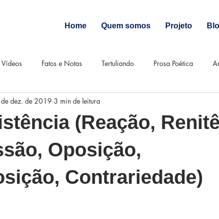
Home
Quem somos
Projeto
Bl
Vídeos
Fatos e Notas
Tertuliando
Prosa Poética
Ar
 de dez. de 2019
3 min de leitura
istência (Reação, Renitê
são, Oposição,
sição, Contrariedade)